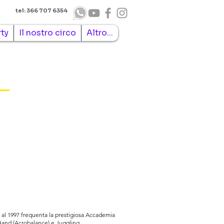
tel: 366 707 6354
rty
Il nostro circo
Altro...
 al 1997 frequenta la prestigiosa Accademia
Hand (Acrobalance) e Juggling.