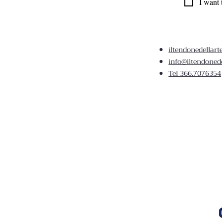
I want 
iltendonedellar
info@iltendonede
Tel 366.7076354