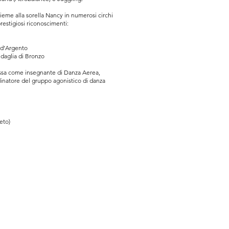
insieme alla sorella Nancy in numerosi circhi
restigiosi riconoscimenti:
 d’Argento
Medaglia di Bronzo
assa come insegnante di Danza Aerea,
dinatore del gruppo agonistico di danza
eto)