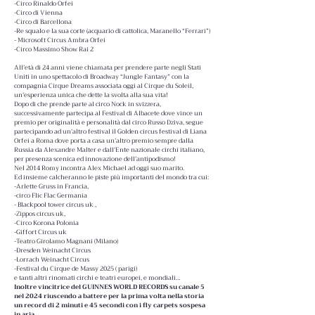
-Circo Rinaldo Orfei
-Circo di Vienna
-Circo di Barcellona
-Re squalo e la sua corte (acquario di cattolica, Maranello “Ferrari”)
- Microsoft Circus Ambra Orfei
-Circo Massimo Show Rai 2
All’età di 24 anni viene chiamata per prendere parte negli Stati
Uniti in uno spettacolo di Broadway “Jungle Fantasy” con la
compagnia Cirque Dreams associata oggi al Cirque du Soleil,
un’esperienza unica che dette la svolta alla sua vita!
Dopo di che prende parte al circo Nock in svizzera,
successivamente partecipa al Festival di Albacete dove vince un
premio per originalità e personalità dal circo Russo Dziva, segue
partecipando ad un’altro festival il Golden circus festival di Liana
Orfei a Roma dove porta a casa un’altro premio sempre dalla
Russia da Alexandre Malter e dall’Ente nazionale circhi italiano,
per presenza scenica ed innovazione dell’antipodismo!
Nel 2014 Romy incontra Alex Michael ad oggi suo marito.
Ed insieme calcheranno le piste più importanti del mondo tra cui:
-Arlette Gruss in Francia,
-circo Flic Flac Germania
- Blackpool tower circus uk ,
-Zippos circus uk,
-Circo Korona Polonia
-Giffort Circus uk
-Teatro Girolamo Magnani (Milano)
-Dresden Weinacht Circus
-Lorrach Weinacht Circus
-Festival du Cirque de Massy 2025 ( parigi)
e tanti altri rinomati circhi e teatri europei, e mondiali…
Inoltre vincitrice del GUINNES WORLD RECORDS su canale 5
nel 2024 riuscendo a battere per la prima volta nella storia
un record di 2 minuti e 45 secondi con i fly carpets sospesa
in aria.