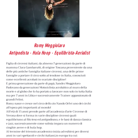
Romy Meggiolaro
Antipodista - Hula Hoop - Equilibrista-Aerialist
Figlia di circensi italiani, da almeno 7 generazioni da parte di
mamma Clara Gambarutti, di origine Toscana proveniente da una
delle più antiche famiglia italiane circensi, una delle prime
famiglie a portare il circo sotto al tendone in Italia, conosciuti
come eccellenti acrobati in svariate discipline!
E prima generazione da parte di papà, Sandro Meggiolaro
Padovano da generazioni Motociclista acrobático al muro della
morte e al globo che lo ha portato a lavorare non solo in tutta Italia
ma per 7 anni in Libia e successivamente Trainer appassionato di
grandi Felini.
Romy nasce e cresce nel circo dello zio Nando Orfei uno dei circhi
all’epoca più importanti al mondo!
All’età di 15 anni prende parte all’accademia d’arte Circense di
Verona dove si forma in varie discipline circensi quali
equilibrismo al filo teso ed antipodismo, e le basi di danza classica
e jazz, successivamente come solista impara un numero di
cinghie aeree e di hula hop.
Al termine del triennio accademico inizia ad esibirsi per diversi
anni in vari spettacoli e circhi italiani,in europa tra cui: