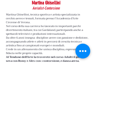
Martina Ghisellini
Aerialist-Contorsione
Martina Ghisellini, tecnica sportiva e artista specializzata in
cerchio aereo e tessuti, formata presso l’Accademia d’Arte
Circense di Verona.
Nel corso della sua carriera ho lavorato in importanti parchi
divertimento italiani, tra cui Gardaland, partecipando anche a
spettacoli televisivi e produzioni internazionali.
Da oltre 6 anni insegna discipline aeree con passione e dedizione,
accompagnando atlete e atleti in percorsi di crescita tecnica e
artistica fino ai campionati europei e mondiali.
Crede in un allenamento che unisca disciplina, espressività e
fiducia nelle proprie capacità.
Al Tendone dell'Arte la troverete nel corso Adulti il giovedì
sera con Romy e Alex con : contorsione, e danza aerea.