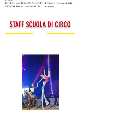
​Istruttore qualificato ASI Acrobatica Circense, e riconosciuta dal
CSEN\Coni come istruttore di discipline aeree.
STAFF SCUOLA DI CIRCO