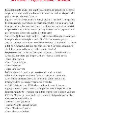
Brasiliano nato a São Paulo nel 1977, quinta generazione circense
da parte di mamma Sonia Dias e settima generazione da parte del
padre Nelson Michael Campos.
Il padre è stato suo maestro di vita, e grazie a lui Alex ha imparato
le basi circensi, e acrobazie di vario genere, tra cui un numero di
trampolino acrobatico con i fratelli, e i loro due famosi numeri di
trapezio volante e il suo assolo di “Sky Walker aereo”, queste due
performance diedero la svolta alle loro vite!
Suo padre Nelson è stato inoltre, il primo brasiliano in assoluto ad
intraprendere la disciplina dello Sky Walker aereo a grandi
altezze senza protezione era conosciuto come “Spiderman” in tutto
il latino America, ed iniziò per coincidenza a lavorare con questa
disciplina proprio il giorno della nascita di Alex!
Da piccolo Alex con la sua famiglia ha girato il Brasile e il Sud
America, nei circhi più importanti dell’epoca, tra cui circo:
-Circo Stancowich
-Circo Orlando Orfei.
-Circo Espacial
-Circo Beto Carrero
Lo Sky Walker è un'arte pericolosa che richiede molto
allenamento e preparazione fisica e soprattutto mentale.
Alex chiese al padre all’età di 18 anni di poter iniziare ad
intraprendere questa performance e così fu.
All’età di 20 anni nel 1999 Alex con i suoi fratelli furono
ingaggiati per la prima volta in Giappone, e da lì in poi furono
conosciuti in tutto il mondo con il loro numero di trapezio volante
i “Flyng Michaels”, lavorando nei circhi e teatri piu importanti al
mondo ne citiamo alcuni:
-Cirque Pinder (Francia)
-Cirque Arlette Gruss(Francia)
-Circo Massimo (Francia)
-Circo Medrano (Italia)