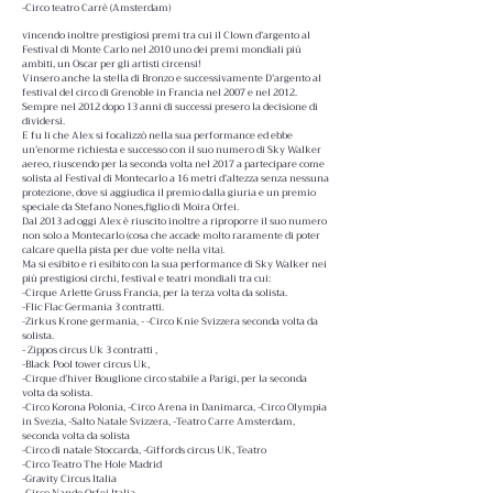
-Circo teatro Carrè (Amsterdam)
vincendo inoltre prestigiosi premi tra cui il Clown d’argento al
Festival di Monte Carlo nel 2010 uno dei premi mondiali più
ambiti, un Oscar per gli artisti circensi!
Vinsero anche la stella di Bronzo e successivamente D’argento al
festival del circo di Grenoble in Francia nel 2007 e nel 2012.
Sempre nel 2012 dopo 13 anni di successi presero la decisione di
dividersi.
E fu li che Alex si focalizzò nella sua performance ed ebbe
un’enorme richiesta e successo con il suo numero di Sky Walker
aereo, riuscendo per la seconda volta nel 2017 a partecipare come
solista al Festival di Montecarlo a 16 metri d’altezza senza nessuna
protezione, dove si aggiudica il premio dalla giuria e un premio
speciale da Stefano Nones,figlio di Moira Orfei.
Dal 2013 ad oggi Alex è riuscito inoltre a riproporre il suo numero
non solo a Montecarlo (cosa che accade molto raramente di poter
calcare quella pista per due volte nella vita).
Ma si esibito e ri esibito con la sua performance di Sky Walker nei
più prestigiosi circhi, festival e teatri mondiali tra cui:
-Cirque Arlette Gruss Francia, per la terza volta da solista.
-Flic Flac Germania 3 contratti.
-Zirkus Krone germania, - -Circo Knie Svizzera seconda volta da
solista.
- Zippos circus Uk 3 contratti ,
-Black Pool tower circus Uk,
-Cirque d’hiver Bouglione circo stabile a Parigi, per la seconda
volta da solista.
-Circo Korona Polonia, -Circo Arena in Danimarca, -Circo Olympia
in Svezia, -Salto Natale Svizzera, -Teatro Carre Amsterdam,
seconda volta da solista
-Circo di natale Stoccarda, -Giffords circus UK, Teatro
-Circo Teatro The Hole Madrid
-Gravity Circus Italia