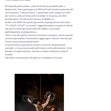
-Circo Nando Orfei Italia
Prendendo parte inoltre a diversi festival mondiali oltre a
Montecarlo, Alex partecipa nel 2014 al Festival Internazionale del
circo italiano “Città di Latina”, e partecipa come solista nel 2013
per la terza volta al festival di Grenoble in Francia, nel 2015
prende parte al festival di Namour in Belgio ecc.
Inoltre nel 2020 Alex partecipa anche al programma televisivo
“TU SI QUE VALES” su canale 5 aggiudicandosi un posto in finale
che però a causa del lavoro dovette disdire la seconda
partecipazione al programma…
Alex è uno dei pochi uomini al mondo a compiere ancora questo
numero pericoloso, riuscendo a raggiungere altezze estreme per
l'uomo senza alcuna protezione!
La sua tecnica, la presenza scenica, l’enorme preparazione
mentale, e la sua maniacale perfezione nelle attrezzature, lo ha
portato e lo porta tutt’ora ad essere molto richiesto in tutto il
mondo.
Istruttore riconosciuto ASI sport in Acrobatica Circense.