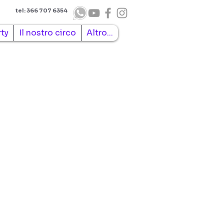
tel: 366 707 6354
rty
Il nostro circo
Altro...