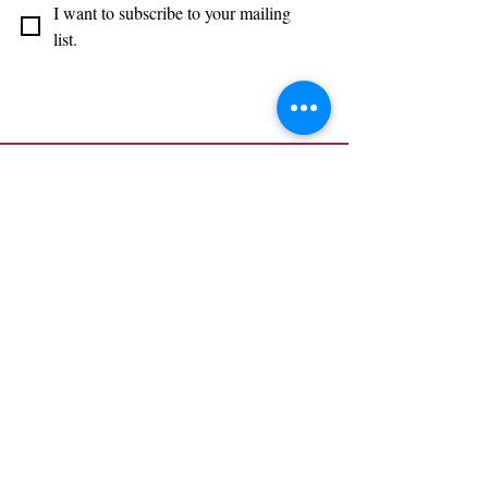
I want to subscribe to your mailing 
list.
I NOSTRI PARTNER
CON IL PATROCINIO DI:
il Tendone dell'Arte