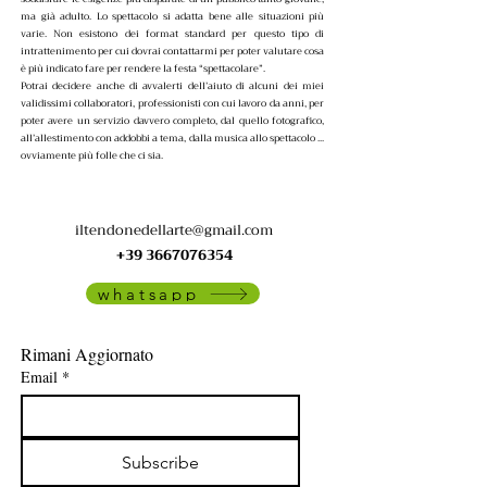
ma già adulto. Lo spettacolo si adatta bene alle situazioni più
varie. Non esistono dei format standard per questo tipo di
intrattenimento per cui dovrai contattarmi per poter valutare cosa
è più indicato fare per rendere la festa “spettacolare”.
Potrai decidere anche di avvalerti dell’aiuto di alcuni dei miei
validissimi collaboratori, professionisti con cui lavoro da anni, per
poter avere un servizio davvero completo, dal quello fotografico,
all’allestimento con addobbi a tema, dalla musica allo spettacolo ...
ovviamente più folle che ci sia.
iltendonedellarte@gmail.com
+39 3667076354
whatsapp
Rimani Aggiornato
Email
*
Subscribe