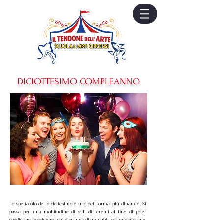
DICIOTTESIMO COMPLEANNO
Lo spettacolo del diciottesimo è uno dei format più dinamici. Si
passa
per una
moltitudine di stili differenti al fine di poter
soddisfare le esigenze più disparate di un pubblico tanto giovane,